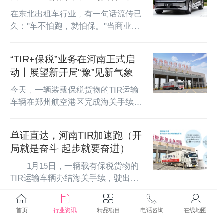
让安全成为企业"第二利润引擎"
在东北出租车行业，有一句话流传已
久："车不怕跑，就怕保。"当商业保
险对出租车市场持续收紧，沈阳荣强
汽车服务有限公司选择了一条破局之
“TIR+保税”业务在河南正式启
路——与其年年求保，不如自建内
动丨展望新开局“豫”见新气象
保。近日，东北出租车龙头企业沈阳
荣强正式签约内保云平台，全面启动
今天，一辆装载保税货物的TIR运输
企业内保数字化平台建设。这标志着
车辆在郑州航空港区完成海关手续
东北地区出租车行业的安全管理模
后，启程前往俄罗斯，标志着河南省
式，正在从"被动投保"向"主动经营安
“TIR+保税”业务模式正式启动。TIR
单证直达，河南TIR加速跑（开
全"跨越行业之痛:保险为何成了出租
系统是基于《国际公路运输公约》建
车的"紧箍咒"出租车行业的保险困
局就是奋斗 起步就要奋进）
立的国际跨境货运通关系统，经批准
境，在...
的车辆凭TIR证可在各TIR实施国之
　　1月15日，一辆载有保税货物的
间便捷通关，做到“一次申报、一车
TIR运输车辆办结海关手续，驶出郑
到底、一证直达”。此次启用的
州新郑综合保税区。 晋梦云 摄　　
“TIR+保税”模式，实现了保税政策与
□本报记者 杨凌 王歌 赵同增 本报通
全国首批“保税+TIR”模式货物
TIR高效运输的优势叠加。今后，暂
首页
行业资讯
精品项目
电话咨询
在线地图
讯员 马凌霄　　1月15日，在郑州海