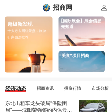
招商网
【国际展会】展会信息
超级新发现
先知道
十大必去网红景点，旅游
行
家强烈推荐
“美食”项目招商
经济动态
招商资讯
投资行情
市场分析
东北出租车龙头破局"保险困
局"——沈阳荣强签约内保云，